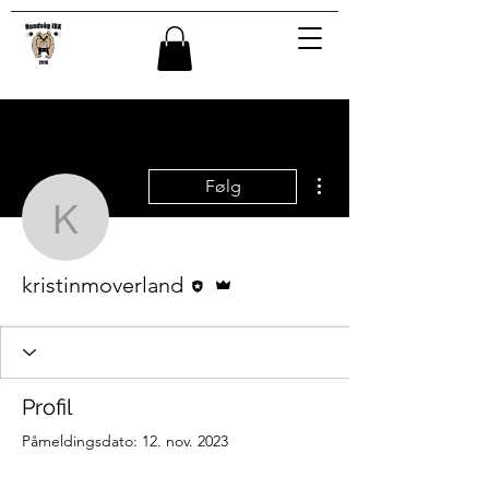
Flere handlinger
Følg
kristinmoverland
Redaktør
Admin
kristinmoverland
Profil
Påmeldingsdato: 12. nov. 2023