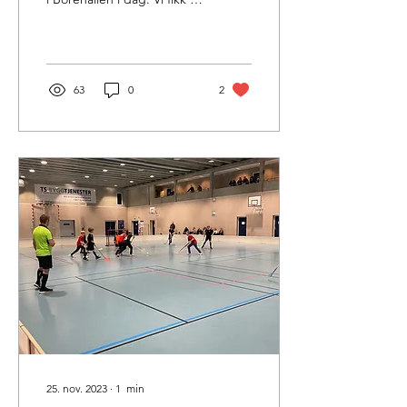
mye samspill og er stolte
over å se den gode
utviklingen...
63
0
2
25. nov. 2023
∙
1
min