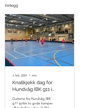
Innlegg
3. feb. 2024
∙
1
min
Knallkjekk dag for
Hundvåg IBK g11 i
Borehallen
Guttene fra Hundvåg IBK
g11 spilte to gode kamper
i Borehallen i dag. Vi fikk se