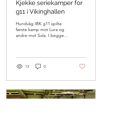
Kjekke seriekamper for
g11 i Vikinghallen
Hundvåg IBK g11 spilte
første kamp mot Lura og
andre mot Sola. I begge
kampene viste guttene
mye godt spill. De hadde
fine pasninger,...
13
0