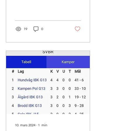
sluttspillsfinale. Begge lag
hadde 4...
19
0
10. mars 2024
∙
1
min