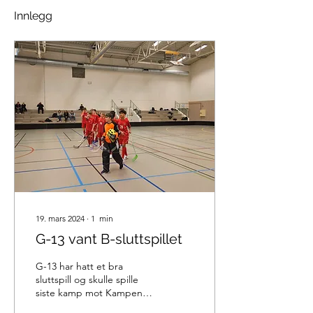
Innlegg
19. mars 2024
∙
1
min
G-13 vant B-sluttspillet
G-13 har hatt et bra
sluttspill og skulle spille
siste kamp mot Kampen
POL, i det som var en ren