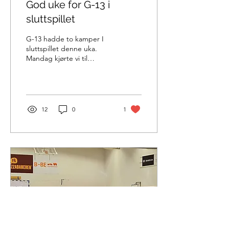
God uke for G-13 i
sluttspillet
G-13 hadde to kamper I
sluttspillet denne uka.
Mandag kjørte vi til
Gjesdalshallen for
bortekamp mot Ålgård. Vi
hadde god kontroll og...
12
0
1