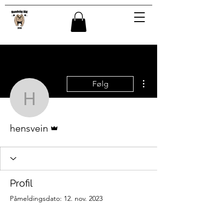
Flere handlinger
Følg
hensvein
Admin
hensvein
Profil
Påmeldingsdato: 12. nov. 2023